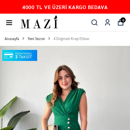
 VE ÜZERI KARGO BEDAVA
PEŞ
0
Anasayfa
Yeni Sezon
4 Düğmeli Krep Elbise