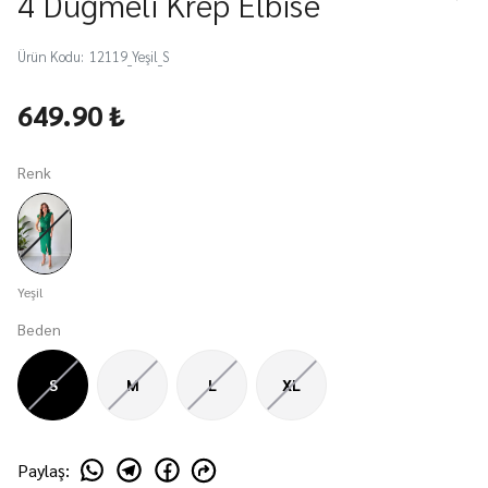
4 Düğmeli Krep Elbise
Ürün Kodu
:
12119_Yeşil_S
649.90 ₺
Renk
Yeşil
Beden
S
M
L
XL
Paylaş
: