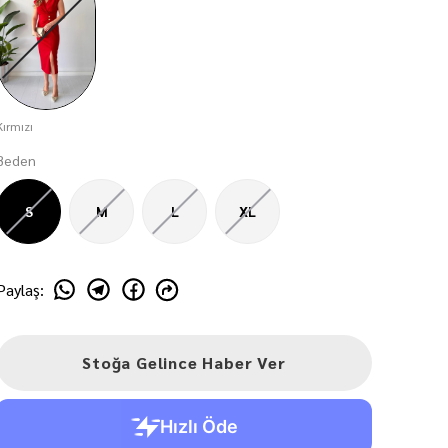
Kırmızı
Beden
S
M
L
XL
Paylaş
:
Stoğa Gelince Haber Ver