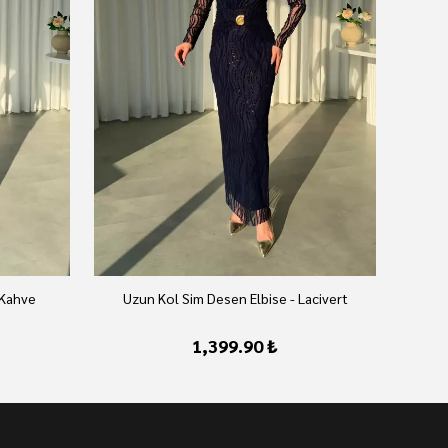
 Kahve
Uzun Kol Sim Desen Elbise - Lacivert
U
1,399.90 ₺