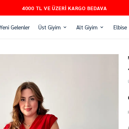
PEŞİN FİYATINA 3 TAKSİT
Yeni Gelenler
Üst Giyim
Alt Giyim
Elbise