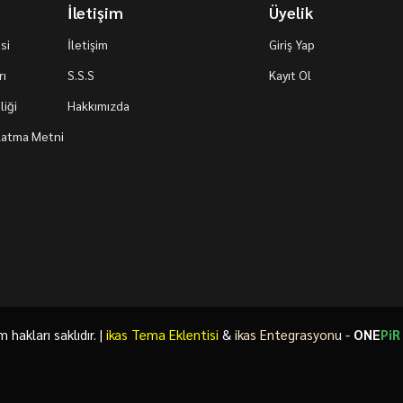
İletişim
Üyelik
si
İletişim
Giriş Yap
rı
S.S.S
Kayıt Ol
iği
Hakkımızda
nlatma Metni
akları saklıdır. |
ikas Tema Eklentisi
&
ikas Entegrasyonu
-
ONE
PiR