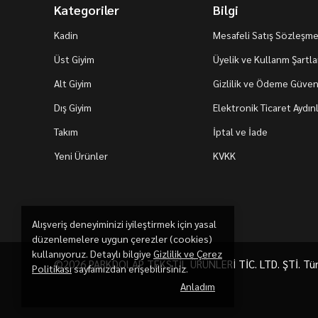
Kategoriler
Bilgi
Kadin
Mesafeli Satış Sözleşme
Üst Giyim
Üyelik ve Kullanm Şartla
Alt Giyim
Gizlilik ve Ödeme Güvenl
Dış Giyim
Elektronik Ticaret Aydı
Takım
İptal ve İade
Yeni Ürünler
KVKK
Alışveriş deneyiminizi iyileştirmek için yasal
düzenlemelere uygun çerezler (cookies)
kullanıyoruz. Detaylı bilgiye
Gizlilik ve Çerez
©2026 PARKDOLAP TEKSTİL ÜRÜNLERİ TİC. LTD. ŞTİ. Tüm h
Politikası
sayfamızdan erişebilirsiniz.
Anladım