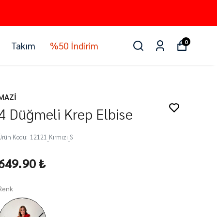
0
Takım
%50 İndirim
MAZİ
4 Düğmeli Krep Elbise
Ürün Kodu
:
12121_Kırmızı_S
649.90 ₺
Renk