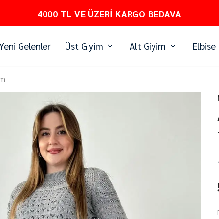
PEŞİN FİYATINA 3 TAKSİT
Yeni Gelenler
Üst Giyim
Alt Giyim
Elbise
ım