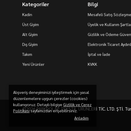
Kategoriler
Bilgi
Kadin
Mesafeli Satış Sözleşme
Üst Giyim
Üyelik ve Kullanm Şartla
Alt Giyim
Gizlilik ve Ödeme Güvenl
Dış Giyim
Elektronik Ticaret Aydı
Takım
İptal ve İade
Yeni Ürünler
KVKK
Alışveriş deneyiminizi iyileştirmek için yasal
düzenlemelere uygun çerezler (cookies)
kullanıyoruz. Detaylı bilgiye
Gizlilik ve Çerez
©2026 PARKDOLAP TEKSTİL ÜRÜNLERİ TİC. LTD. ŞTİ. Tüm h
Politikası
sayfamızdan erişebilirsiniz.
Anladım