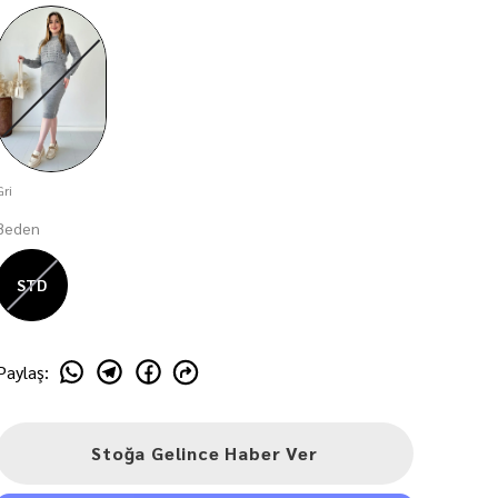
Gri
Beden
STD
Paylaş
:
Stoğa Gelince Haber Ver