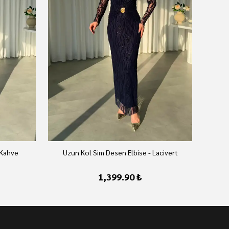
 Kahve
Uzun Kol Sim Desen Elbise - Lacivert
U
1,399.90 ₺