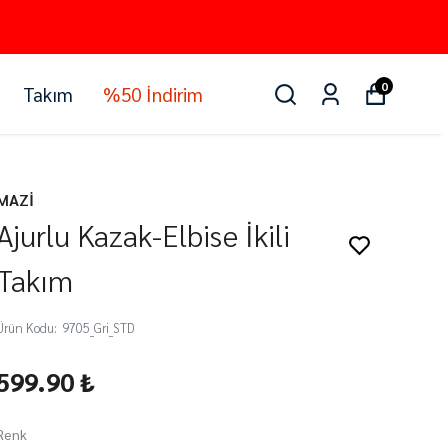
0
Takım
%50 İndirim
MAZİ
Ajurlu Kazak-Elbise İkili
Takım
Ürün Kodu
:
9705_Gri_STD
599.90 ₺
Renk