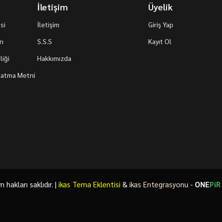
İletişim
Üyelik
si
İletişim
Giriş Yap
rı
S.S.S
Kayıt Ol
iği
Hakkımızda
nlatma Metni
akları saklıdır. |
ikas Tema Eklentisi
&
ikas Entegrasyonu
-
ONE
PiR