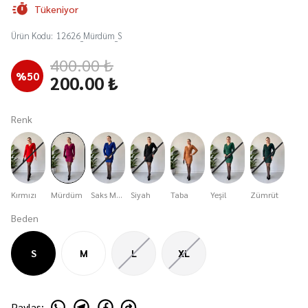
Tükeniyor
Ürün Kodu
:
12626_Mürdüm_S
400.00 ₺
%
50
200.00 ₺
Renk
Kırmızı
Mürdüm
Saks Mavisi
Siyah
Taba
Yeşil
Zümrüt
Beden
S
M
L
XL
Paylaş
: