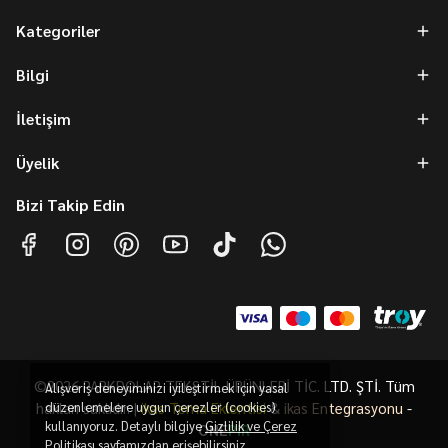
Kategoriler
Bilgi
İletişim
Üyelik
Bizi Takip Edin
©2026 PARKDOLAP TEKSTİL ÜRÜNLERİ TİC. LTD. ŞTİ. Tüm
Alışveriş deneyiminizi iyileştirmek için yasal
hakları saklıdır. |
düzenlemelere uygun çerezler (cookies)
ikas Tema Eklentisi
&
ikas Entegrasyonu
-
kullanıyoruz. Detaylı bilgiye
Gizlilik ve Çerez
ONE
PiR
Politikası
sayfamızdan erişebilirsiniz.