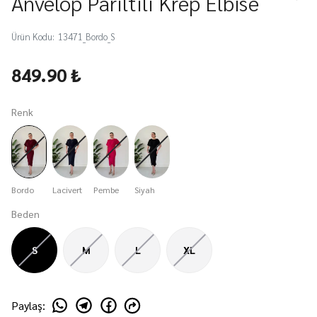
Anvelop Parıltılı Krep Elbise
Ürün Kodu
:
13471_Bordo_S
849.90 ₺
Renk
Bordo
Lacivert
Pembe
Siyah
Beden
S
M
L
XL
Paylaş
: