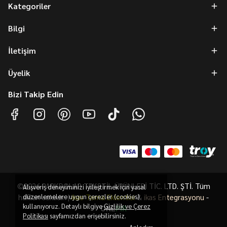
Kategoriler
Bilgi
İletişim
Üyelik
Bizi Takip Edin
©2026 PARKDOLAP TEKSTİL ÜRÜNLERİ TİC. LTD. ŞTİ. Tüm
Alışveriş deneyiminizi iyileştirmek için yasal
hakları saklıdır. |
düzenlemelere uygun çerezler (cookies)
ikas Tema Eklentisi
&
ikas Entegrasyonu
-
kullanıyoruz. Detaylı bilgiye
Gizlilik ve Çerez
ONE
PiR
Politikası
sayfamızdan erişebilirsiniz.