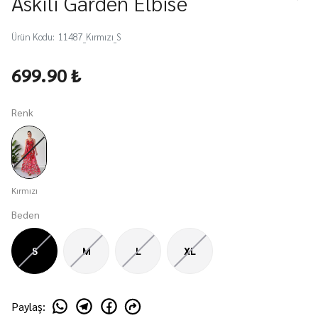
Askılı Garden Elbise
Ürün Kodu
:
11487_Kırmızı_S
699.90 ₺
Renk
Kırmızı
Beden
S
M
L
XL
Paylaş
: