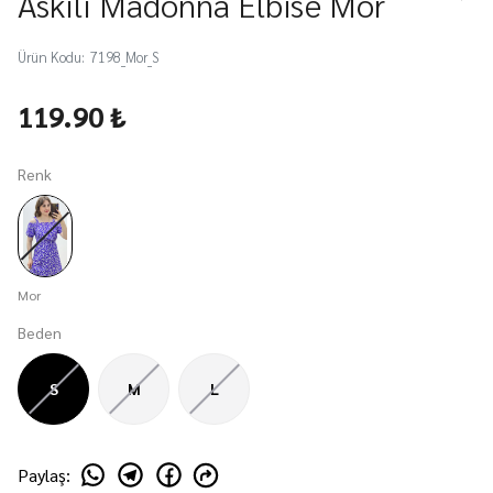
Askılı Madonna Elbise Mor
Ürün Kodu
:
7198_Mor_S
119.90 ₺
Renk
Mor
Beden
S
M
L
Paylaş
: