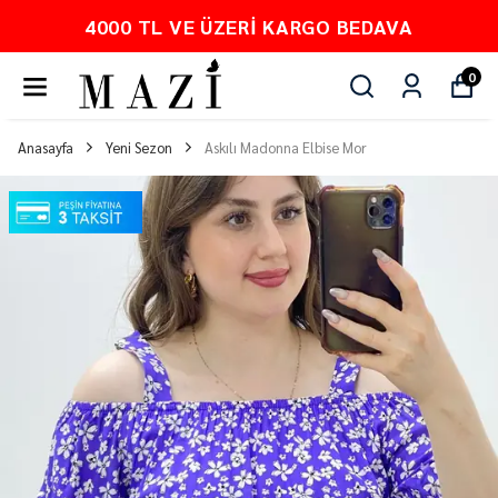
4000 TL VE ÜZERI KARGO BEDAVA
0
Anasayfa
Yeni Sezon
Askılı Madonna Elbise Mor