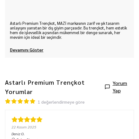
Astarlı Premium Trençkot, MAZİ markasının zarif ve şık tasarım
anlayışını yansıtan bir dış giyim parçasıdır. Bu trençkot, hem estetik
hem de işlevsellik açısından mükemmel bir denge sunarak, her
mevsim için ideal bir seçimdir.
Devamını Göster
Astarlı Premium Trençkot
Yorum
Yap
Yorumlar
1 değerlendirmeye göre
22 Kasım 2025
Deniz
O.