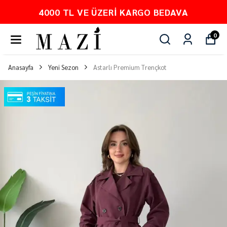
PEŞİN FİYATINA 3 TAKSİT
0
Anasayfa
Yeni Sezon
Astarlı Premium Trençkot