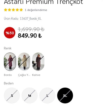
Astarlı Premium Trençkot
1 değerlendirme
Ürün Kodu
:
13637_Bordo_XL
1,699.90 ₺
%
50
849.90 ₺
Renk
Bordo
Çağla Yeşili
Kahve
Beden
S
M
L
XL