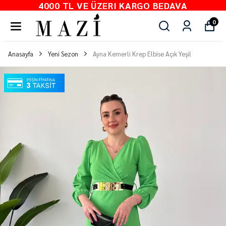
4000 TL VE ÜZERI KARGO BEDAVA
0
Anasayfa
Yeni Sezon
Ayna Kemerli Krep Elbise Açık Yeşil