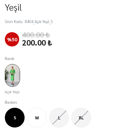
Yeşil
Ürün Kodu
:
8404_Açık Yeşil_S
400.00 ₺
%
50
200.00 ₺
Renk
Açık Yeşil
Beden
S
M
L
XL