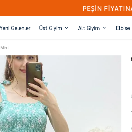
PEŞİN FİYATINA 3 TAKSİT
Yeni Gelenler
Üst Giyim
Alt Giyim
Elbise
 Mint