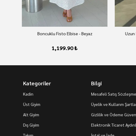
Boncuklu Fisto Elbise - Beyaz
Uzun 
1,199.90 ₺
Kategoriler
Bilgi
Kadin
Mesafeli Satış Sözleşme
Üst Giyim
Üyelik ve Kullanm Şartla
Alt Giyim
Gizlilik ve Ödeme Güvenl
Dış Giyim
Elektronik Ticaret Aydı
Takım
İptal ve İade