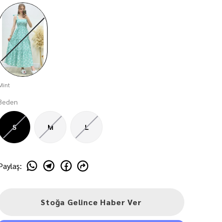
Mint
Beden
S
M
L
Paylaş
:
Stoğa Gelince Haber Ver