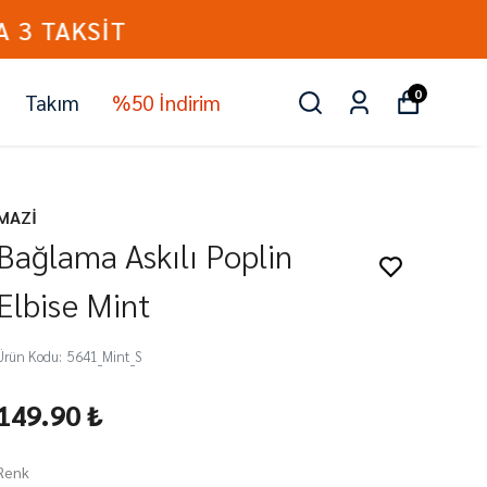
0
Takım
%50 İndirim
MAZİ
Bağlama Askılı Poplin
Elbise Mint
Ürün Kodu
:
5641_Mint_S
149.90 ₺
Renk