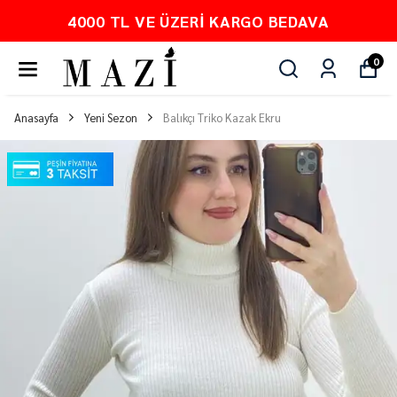
PEŞİN FİYATINA 3 TAKSİT
0
Anasayfa
Yeni Sezon
Balıkçı Triko Kazak Ekru