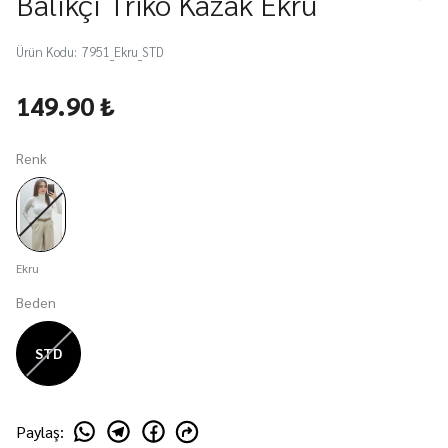
Balıkçı Triko Kazak Ekru
Ürün Kodu
:
7951_Ekru_STD
149.90 ₺
Renk
Ekru
Beden
STD
Paylaş
: