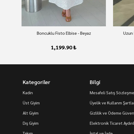
Boncuklu Fisto Elbise - Beyaz
Uzun 
1,199.90 ₺
Kategoriler
Bilgi
Kadin
Mesafeli Satış Sözleşme
Üst Giyim
Üyelik ve Kullanm Şartla
Alt Giyim
Gizlilik ve Ödeme Güvenl
Dış Giyim
Elektronik Ticaret Aydı
Takım
İptal ve İade