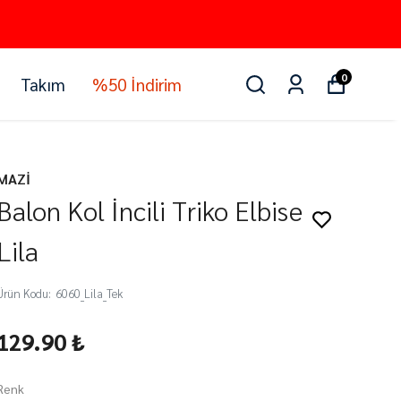
0
Takım
%50 İndirim
MAZİ
Balon Kol İncili Triko Elbise
Lila
Ürün Kodu
:
6060_Lila_Tek
129.90 ₺
Renk