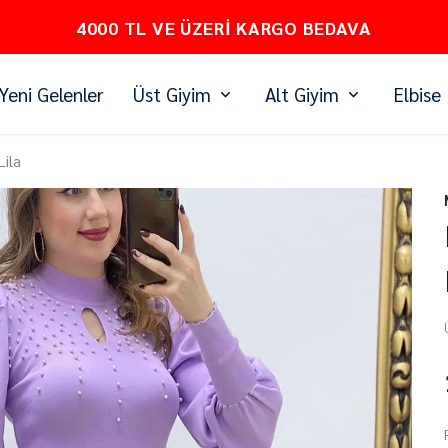
PEŞİN FİYATINA 3 TAKSİT
Yeni Gelenler
Üst Giyim
Alt Giyim
Elbise
Lila