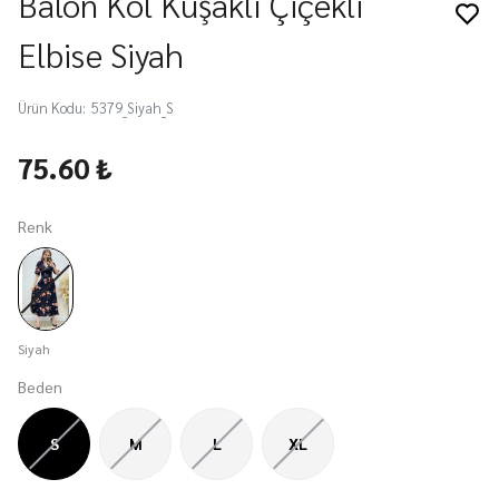
Balon Kol Kuşaklı Çiçekli
Elbise Siyah
Ürün Kodu
:
5379_Siyah_S
75.60 ₺
Renk
Siyah
Beden
S
M
L
XL