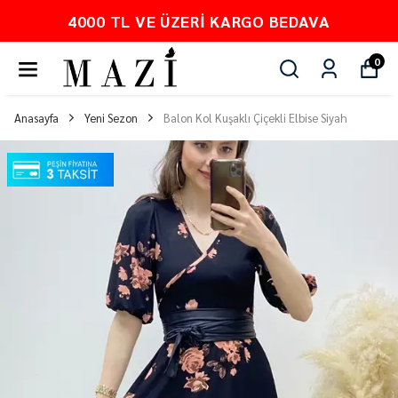
DAVA
PEŞİN FİYATINA 3 TAKSİT
0
Anasayfa
Yeni Sezon
Balon Kol Kuşaklı Çiçekli Elbise Siyah