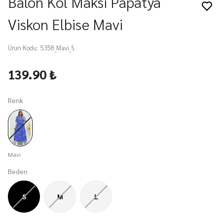
Balon Kol Maksi Papatya
Viskon Elbise Mavi
Ürün Kodu
:
5358_Mavi_S
139.90 ₺
Renk
Mavi
Beden
S
M
L