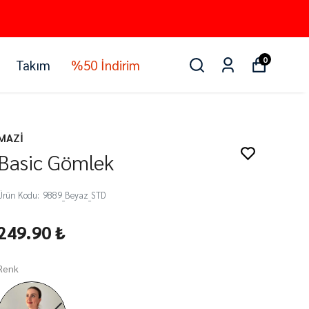
0
Takım
%50 İndirim
MAZİ
Basic Gömlek
Ürün Kodu
:
9889_Beyaz_STD
249.90 ₺
Renk