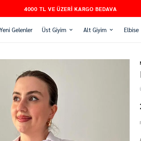
PEŞİN FİYATINA 3 TAKSİT
Yeni Gelenler
Üst Giyim
Alt Giyim
Elbise