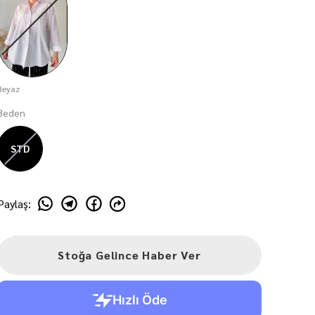
Beyaz
Beden
STD
Paylaş
:
Stoğa Gelince Haber Ver