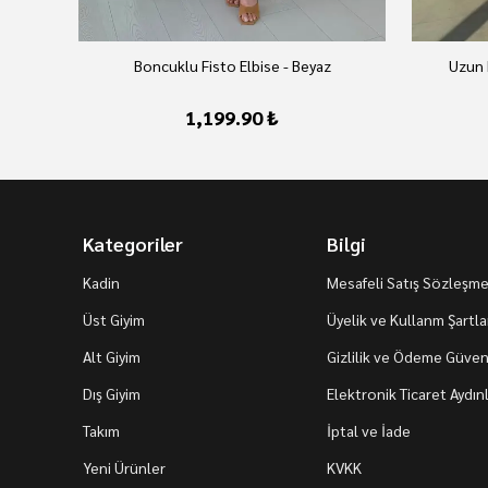
Boncuklu Fisto Elbise - Beyaz
Uzun 
1,199.90 ₺
Kategoriler
Bilgi
Kadin
Mesafeli Satış Sözleşme
Üst Giyim
Üyelik ve Kullanm Şartla
Alt Giyim
Gizlilik ve Ödeme Güvenl
Dış Giyim
Elektronik Ticaret Aydı
Takım
İptal ve İade
Yeni Ürünler
KVKK