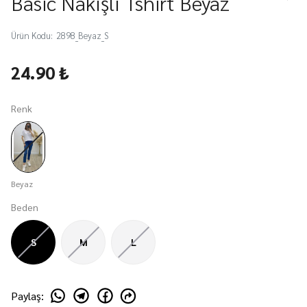
Basic Nakışlı Tshirt Beyaz
Ürün Kodu
:
2898_Beyaz_S
24.90 ₺
Renk
Beyaz
Beden
S
M
L
Paylaş
: