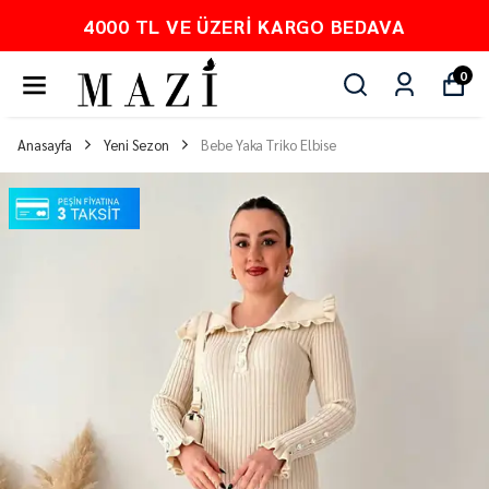
4000 TL VE ÜZERI KARGO BEDAVA
0
Anasayfa
Yeni Sezon
Bebe Yaka Triko Elbise