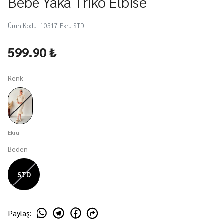
Bebe Yaka Triko Elbise
Ürün Kodu
:
10317_Ekru_STD
599.90 ₺
Renk
Ekru
Beden
STD
Paylaş
: