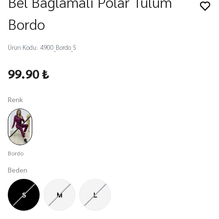
Bel Bağlamalı Polar Tulum
Bordo
Ürün Kodu
:
4900_Bordo_S
99.90 ₺
Renk
Bordo
Beden
S
M
L