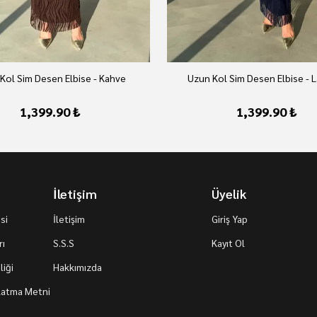
Kol Sim Desen Elbise - Kahve
Uzun Kol Sim Desen Elbise - L
1,399.90 ₺
1,399.90 ₺
İletişim
Üyelik
si
İletişim
Giriş Yap
rı
S.S.S
Kayıt Ol
iği
Hakkımızda
nlatma Metni