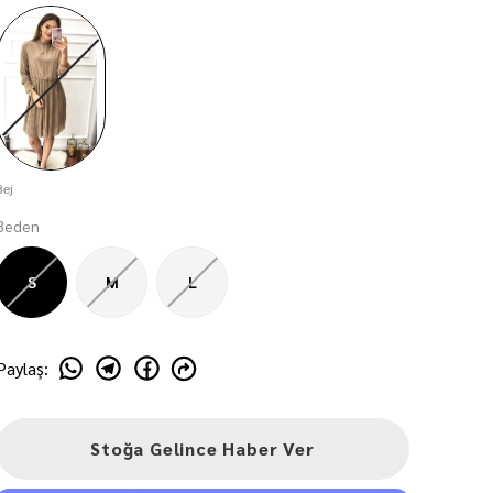
Bej
Beden
S
M
L
Paylaş
:
Stoğa Gelince Haber Ver