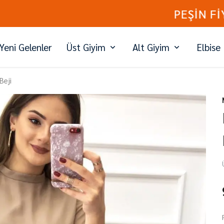
PEŞİN FİYATINA 3 TAKSİT
Yeni Gelenler
Üst Giyim
Alt Giyim
Elbise
Beji