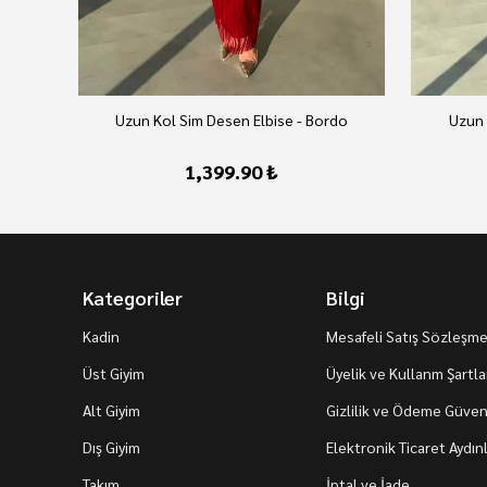
Uzun Kol Sim Desen Elbise - Bordo
Uzun 
1,399.90 ₺
Kategoriler
Bilgi
Kadin
Mesafeli Satış Sözleşme
Üst Giyim
Üyelik ve Kullanm Şartla
Alt Giyim
Gizlilik ve Ödeme Güvenl
Dış Giyim
Elektronik Ticaret Aydı
Takım
İptal ve İade