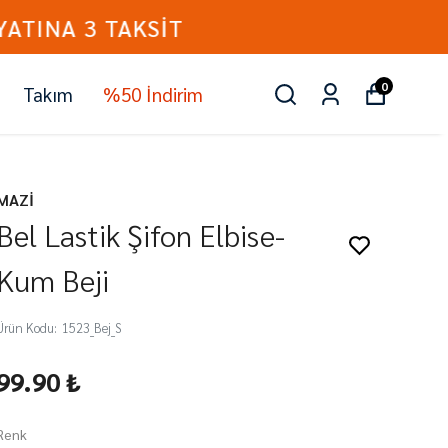
0
Takım
%50 İndirim
MAZİ
Bel Lastik Şifon Elbise-
Kum Beji
Ürün Kodu
:
1523_Bej_S
99.90 ₺
Renk