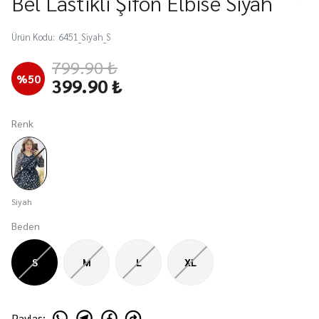
Bel Lastikli Şifon Elbise Siyah
Ürün Kodu
:
6451_Siyah_S
799.90 ₺
%
50
399.90 ₺
Renk
Siyah
Beden
S
M
L
XL
Paylaş
: