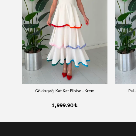
az
Gökkuşağı Kat Kat Elbise - Krem
Pul-
1,999.90 ₺