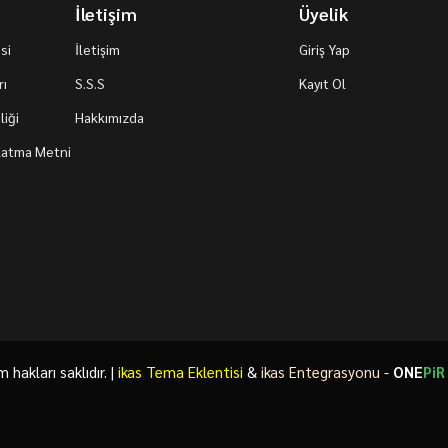
İletişim
Üyelik
si
İletişim
Giriş Yap
rı
S.S.S
Kayıt Ol
iği
Hakkımızda
nlatma Metni
akları saklıdır. |
ikas Tema Eklentisi
&
ikas Entegrasyonu
-
ONE
PiR