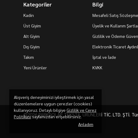
Kategoriler
Bilgi
Kadin
Mesafeli Satış Sözleşme
Üst Giyim
Üyelik ve Kullanm Şartla
Alt Giyim
Gizlilik ve Ödeme Güvenl
Dış Giyim
Elektronik Ticaret Aydı
Takım
İptal ve İade
Yeni Ürünler
KVKK
Alışveriş deneyiminizi iyileştirmek için yasal
düzenlemelere uygun çerezler (cookies)
kullanıyoruz. Detaylı bilgiye
Gizlilik ve Çerez
©2026 PARKDOLAP TEKSTİL ÜRÜNLERİ TİC. LTD. ŞTİ. Tüm h
Politikası
sayfamızdan erişebilirsiniz.
Anladım