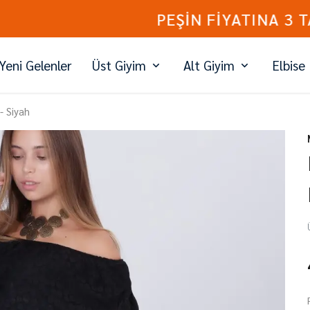
PEŞİN FİYATINA 3 TAKSİT
Yeni Gelenler
Üst Giyim
Alt Giyim
Elbise
- Siyah