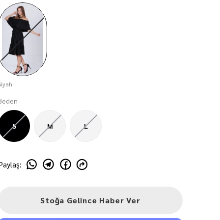
Siyah
Beden
S
M
L
Paylaş
:
Stoğa Gelince Haber Ver