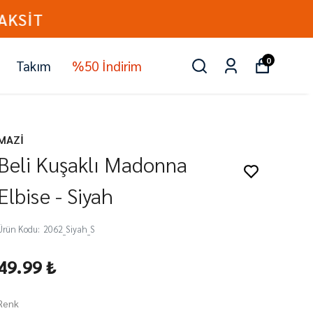
0
Takım
%50 İndirim
MAZİ
Beli Kuşaklı Madonna
Elbise - Siyah
Ürün Kodu
:
2062_Siyah_S
49.99 ₺
Renk