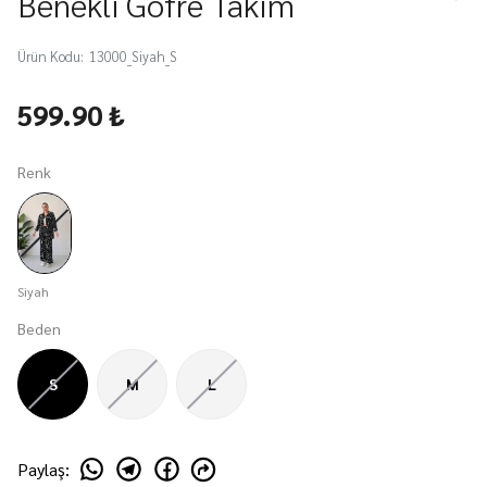
Benekli Gofre Takım
Ürün Kodu
:
13000_Siyah_S
599.90 ₺
Renk
Siyah
Beden
S
M
L
Paylaş
: