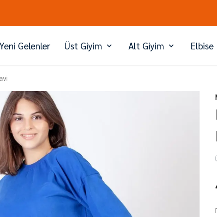
PEŞİN FİYATINA 3 TAKSİT
Yeni Gelenler
Üst Giyim
Alt Giyim
Elbise
avi