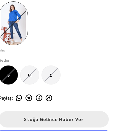
Mavi
Beden
S
M
L
Paylaş
:
Stoğa Gelince Haber Ver