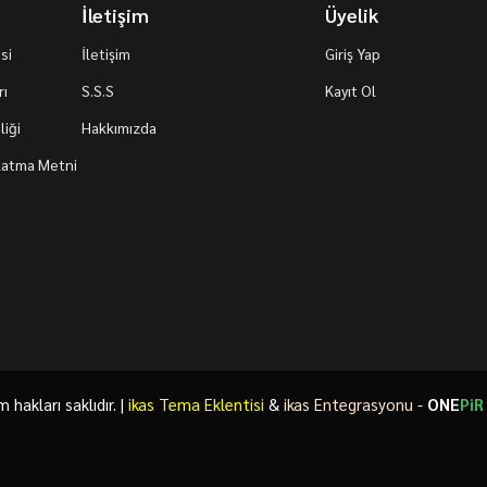
İletişim
Üyelik
si
İletişim
Giriş Yap
rı
S.S.S
Kayıt Ol
iği
Hakkımızda
nlatma Metni
akları saklıdır. |
ikas Tema Eklentisi
&
ikas Entegrasyonu
-
ONE
PiR