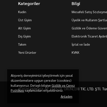
Kategoriler
Bilgi
Kadin
Mesafeli Satış Sözleşme
Üst Giyim
Üyelik ve Kullanm Şartla
Alt Giyim
Gizlilik ve Ödeme Güvenl
Dış Giyim
Elektronik Ticaret Aydı
Takım
İptal ve İade
Yeni Ürünler
KVKK
Alışveriş deneyiminizi iyileştirmek için yasal
düzenlemelere uygun çerezler (cookies)
kullanıyoruz. Detaylı bilgiye
Gizlilik ve Çerez
©2026 PARKDOLAP TEKSTİL ÜRÜNLERİ TİC. LTD. ŞTİ. Tüm h
Politikası
sayfamızdan erişebilirsiniz.
Anladım