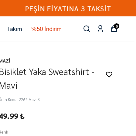
0
Takım
%50 İndirim
MAZİ
Bisiklet Yaka Sweatshirt -
Mavi
Ürün Kodu
:
2267_Mavi_S
49.99 ₺
Renk