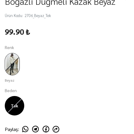
Boğazlı Düğmeli Kazak Beyaz
Ürün Kodu
:
2706_Beyaz_Tek
99.90 ₺
Renk
Beyaz
Beden
Tek
Paylaş
: