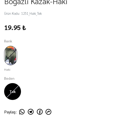
Boğazlı Kazak-Haki
Ürün Kodu
:
1251_Haki_Tek
19.95 ₺
Renk
Haki
Beden
Tek
Paylaş
: