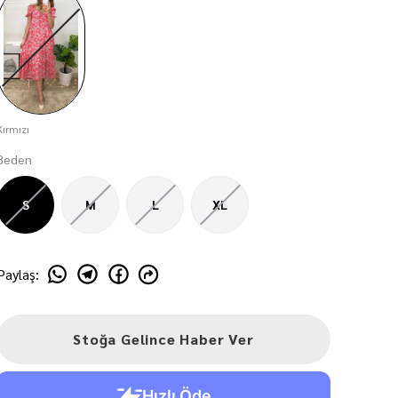
Kırmızı
Beden
S
M
L
XL
Paylaş
:
Stoğa Gelince Haber Ver