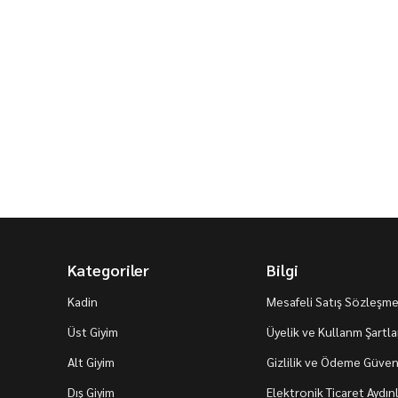
Kategoriler
Bilgi
Kadin
Mesafeli Satış Sözleşme
Üst Giyim
Üyelik ve Kullanm Şartla
Alt Giyim
Gizlilik ve Ödeme Güvenl
Dış Giyim
Elektronik Ticaret Aydı