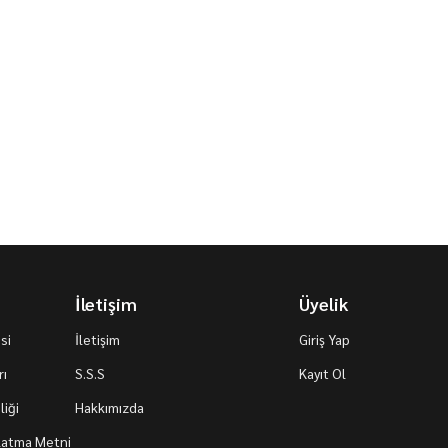
İletişim
Üyelik
si
İletişim
Giriş Yap
rı
S.S.S
Kayıt Ol
iği
Hakkımızda
nlatma Metni