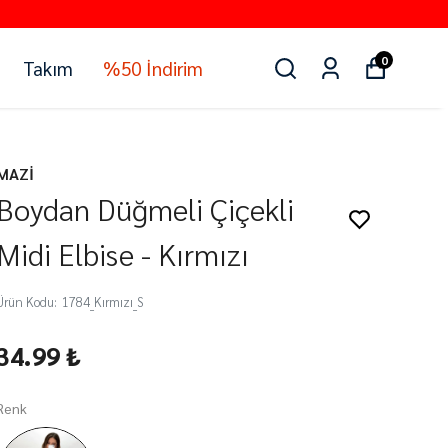
0
Takım
%50 İndirim
MAZİ
Boydan Düğmeli Çiçekli
Midi Elbise - Kırmızı
Ürün Kodu
:
1784_Kırmızı_S
34.99 ₺
Renk