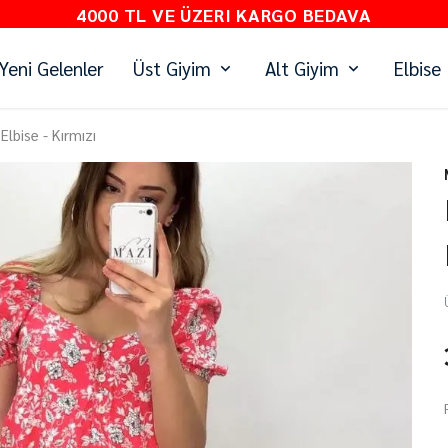
4000 TL VE ÜZERI KARGO BEDAVA
Yeni Gelenler
Üst Giyim
Alt Giyim
Elbise
Elbise - Kırmızı