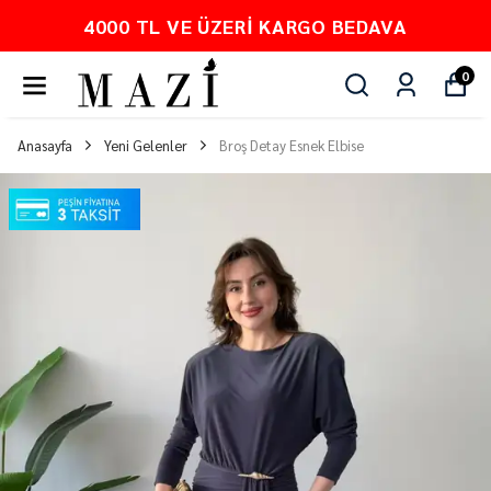
 VE ÜZERI KARGO BEDAVA
PEŞ
0
Anasayfa
Yeni Gelenler
Broş Detay Esnek Elbise