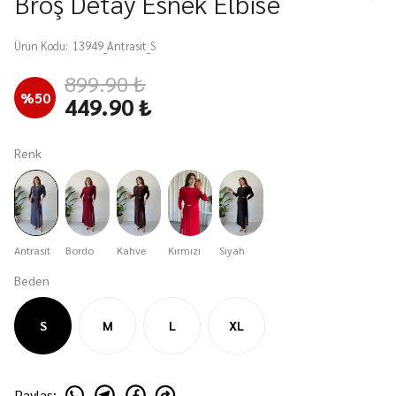
Broş Detay Esnek Elbise
Ürün Kodu
:
13949_Antrasit_S
899.90 ₺
%
50
449.90 ₺
Renk
Antrasit
Bordo
Kahve
Kırmızı
Siyah
Beden
S
M
L
XL
Paylaş
: