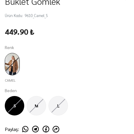
Buklet Gömlek
Ürün Kodu
:
9610_Camel_S
449.90 ₺
Renk
CAMEL
Beden
S
M
L
Paylaş
: