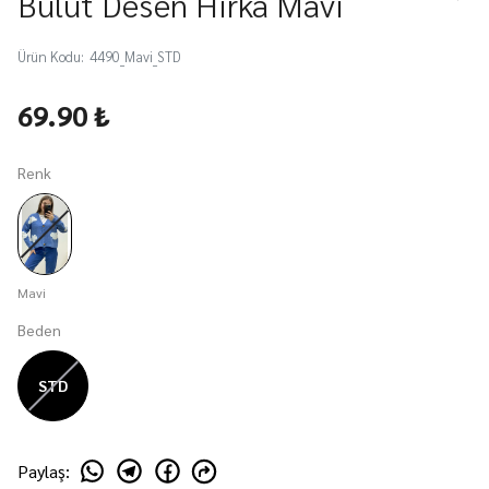
Bulut Desen Hırka Mavi
Ürün Kodu
:
4490_Mavi_STD
69.90 ₺
Renk
Mavi
Beden
STD
Paylaş
: