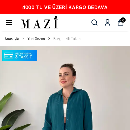
DAVA
PEŞİN FİYATINA 3 TAKSİT
0
Anasayfa
Yeni Sezon
Burgu İkili Takım