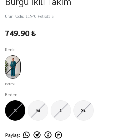
Burgu İkili Takım
Ürün Kodu
:
11940_Petrol1_S
749.90 ₺
Renk
Petrol
Beden
S
M
L
XL
Paylaş
: