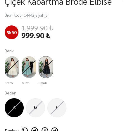
Çiçek Kabartma Brode Elbise
Ürün Kodu
:
14442_Siyah_S
1,999.90 ₺
%
50
999.90 ₺
Renk
Krem
Mint
Siyah
Beden
S
M
L
Paylaş
: