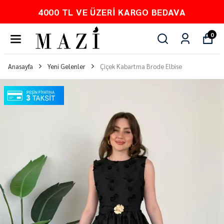
VA
PEŞİN FİYATINA 3 TAKSİT
0
Anasayfa
Yeni Gelenler
Çiçek Kabartma Brode Elbise