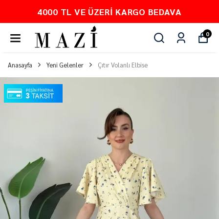
VA
PEŞİN FİYATINA 3 TAKSİT
0
Anasayfa
Yeni Gelenler
Çıtır Volanlı Elbise