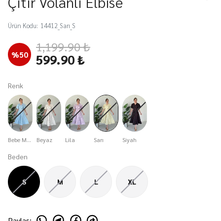
Çıtır Volanlı Elbise
Ürün Kodu
:
14412_Sarı_S
1,199.90 ₺
%
50
599.90 ₺
Renk
Bebe Mavi
Beyaz
Lila
Sarı
Siyah
Beden
S
M
L
XL
Paylaş
: