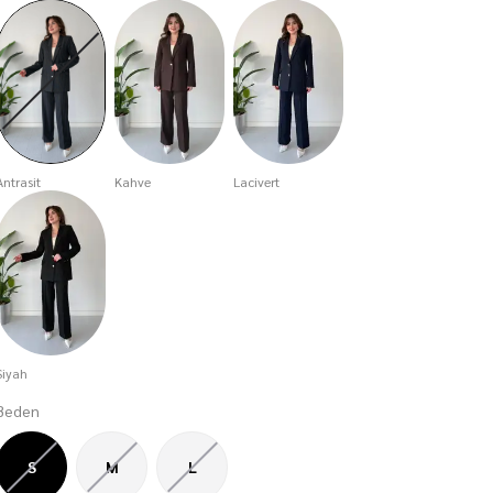
Antrasit
Kahve
Lacivert
Siyah
Beden
S
M
L