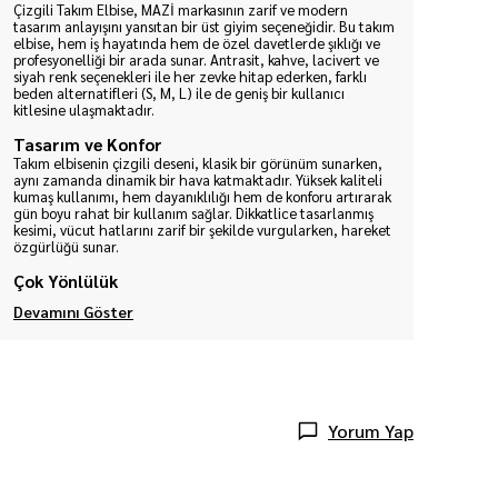
Çizgili Takım Elbise, MAZİ markasının zarif ve modern
tasarım anlayışını yansıtan bir üst giyim seçeneğidir. Bu takım
elbise, hem iş hayatında hem de özel davetlerde şıklığı ve
profesyonelliği bir arada sunar. Antrasit, kahve, lacivert ve
siyah renk seçenekleri ile her zevke hitap ederken, farklı
beden alternatifleri (S, M, L) ile de geniş bir kullanıcı
kitlesine ulaşmaktadır.
Tasarım ve Konfor
Takım elbisenin çizgili deseni, klasik bir görünüm sunarken,
aynı zamanda dinamik bir hava katmaktadır. Yüksek kaliteli
kumaş kullanımı, hem dayanıklılığı hem de konforu artırarak
gün boyu rahat bir kullanım sağlar. Dikkatlice tasarlanmış
kesimi, vücut hatlarını zarif bir şekilde vurgularken, hareket
özgürlüğü sunar.
Çok Yönlülük
Devamını Göster
Yorum Yap