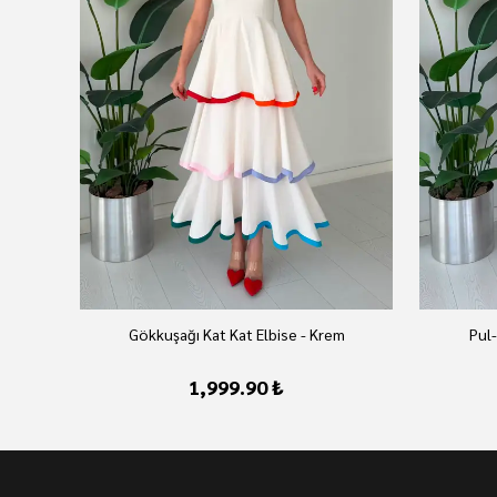
az
Gökkuşağı Kat Kat Elbise - Krem
Pul-
1,999.90 ₺