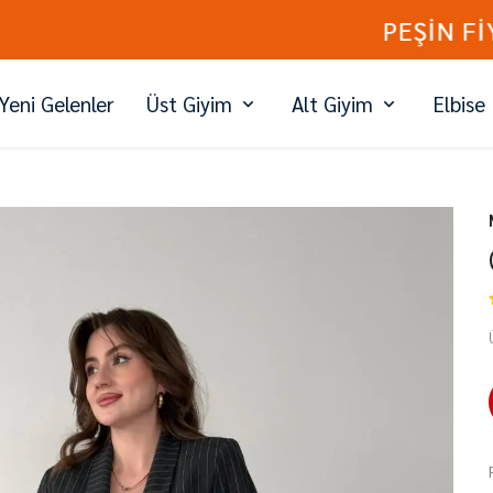
PEŞİN FİYATINA 3 TAKSİT
Yeni Gelenler
Üst Giyim
Alt Giyim
Elbise