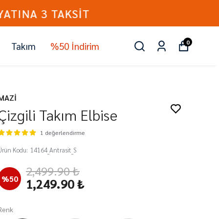
0
Takım
%50 İndirim
MAZİ
Çizgili Takım Elbise
1 değerlendirme
Ürün Kodu
:
14164_Antrasit_S
2,499.90 ₺
%
50
1,249.90 ₺
Renk