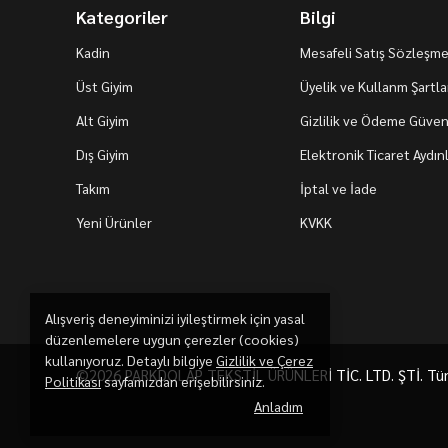
Kategoriler
Bilgi
Kadin
Mesafeli Satış Sözleşme
Üst Giyim
Üyelik ve Kullanm Şartla
Alt Giyim
Gizlilik ve Ödeme Güvenl
Dış Giyim
Elektronik Ticaret Aydı
Takım
İptal ve İade
Yeni Ürünler
KVKK
Alışveriş deneyiminizi iyileştirmek için yasal
düzenlemelere uygun çerezler (cookies)
kullanıyoruz. Detaylı bilgiye
Gizlilik ve Çerez
©2026 PARKDOLAP TEKSTİL ÜRÜNLERİ TİC. LTD. ŞTİ. Tüm h
Politikası
sayfamızdan erişebilirsiniz.
Anladım