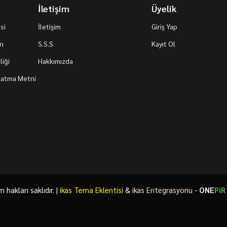
İletişim
Üyelik
si
İletişim
Giriş Yap
rı
S.S.S
Kayıt Ol
iği
Hakkımızda
nlatma Metni
akları saklıdır. |
ikas Tema Eklentisi
&
ikas Entegrasyonu
-
ONE
PiR