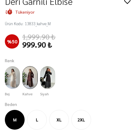
Deri Garnili Elbise
Tükeniyor
Ürün Kodu
:
13833_kahve_M
1,999.90 ₺
%
50
999.90 ₺
Renk
Bej
Kahve
Siyah
Beden
M
L
XL
2XL