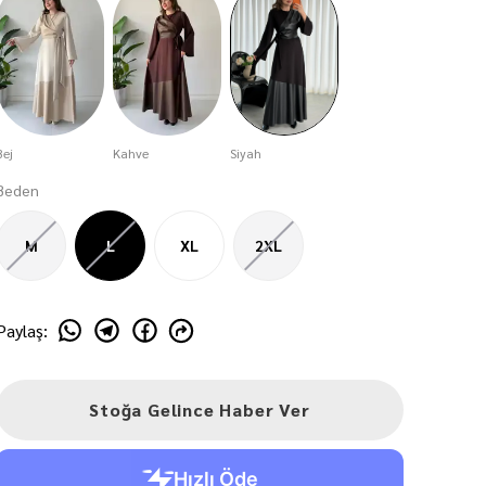
Bej
Kahve
Siyah
Beden
M
L
XL
2XL
Paylaş
:
Stoğa Gelince Haber Ver