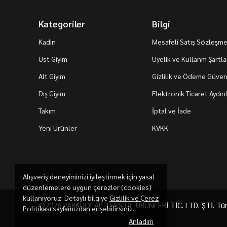
Kategoriler
Bilgi
Kadin
Mesafeli Satış Sözleşme
Üst Giyim
Üyelik ve Kullanm Şartla
Alt Giyim
Gizlilik ve Ödeme Güvenl
Dış Giyim
Elektronik Ticaret Aydı
Takım
İptal ve İade
Yeni Ürünler
KVKK
Alışveriş deneyiminizi iyileştirmek için yasal
düzenlemelere uygun çerezler (cookies)
kullanıyoruz. Detaylı bilgiye
Gizlilik ve Çerez
©2026 PARKDOLAP TEKSTİL ÜRÜNLERİ TİC. LTD. ŞTİ. Tüm h
Politikası
sayfamızdan erişebilirsiniz.
Anladım