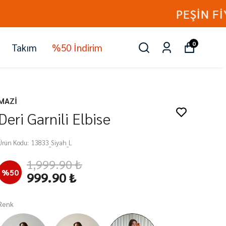
0
Takım
%50 İndirim
MAZİ
Deri Garnili Elbise
Ürün Kodu
:
13833_Siyah_L
1,999.90 ₺
%
50
999.90 ₺
Renk