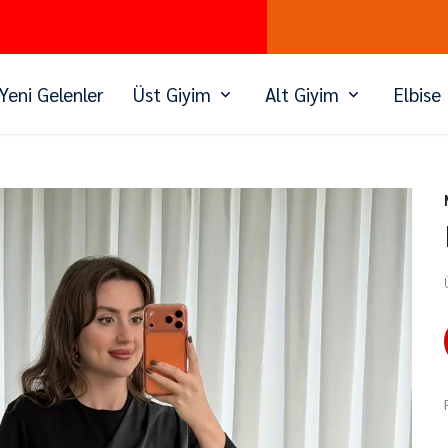
PEŞİN FİYATINA 3 TAKSİT
Yeni Gelenler
Üst Giyim
Alt Giyim
Elbise