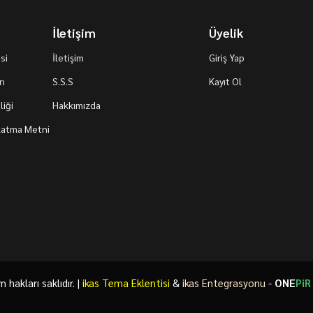
İletişim
Üyelik
si
İletişim
Giriş Yap
rı
S.S.S
Kayıt Ol
iği
Hakkımızda
nlatma Metni
akları saklıdır. |
ikas Tema Eklentisi
&
ikas Entegrasyonu
-
ONE
PiR