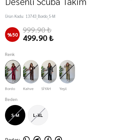
Desenli Scuba Takım
Ürün Kodu
:
13743_Bordo_S-M
999.90 ₺
%
50
499.90 ₺
Renk
Bordo
Kahve
SİYAH
Yeşil
Beden
S-M
L-XL
Paylaş
: