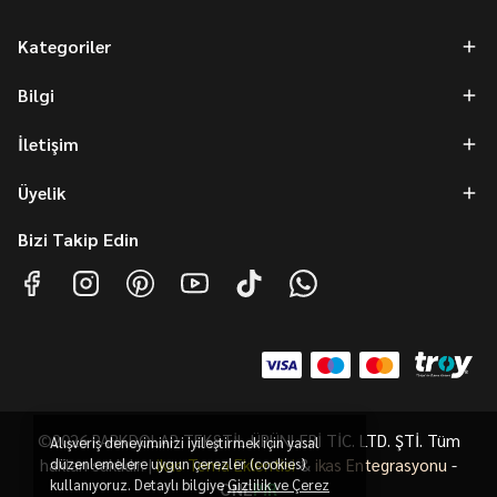
Kategoriler
Bilgi
İletişim
Üyelik
Bizi Takip Edin
©2026 PARKDOLAP TEKSTİL ÜRÜNLERİ TİC. LTD. ŞTİ. Tüm
Alışveriş deneyiminizi iyileştirmek için yasal
hakları saklıdır. |
düzenlemelere uygun çerezler (cookies)
ikas Tema Eklentisi
&
ikas Entegrasyonu
-
kullanıyoruz. Detaylı bilgiye
Gizlilik ve Çerez
ONE
PiR