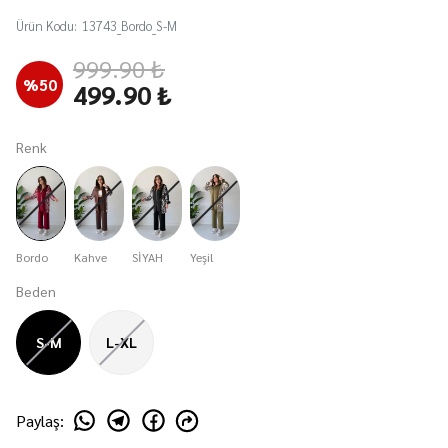
Ürün Kodu
:
13743_Bordo_S-M
999.90 ₺
%
50
499.90 ₺
Renk
Bordo
Kahve
SİYAH
Yeşil
Beden
S-M
L-XL
Paylaş
: