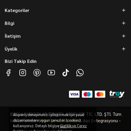
Kategoriler
Bilgi
İletişim
Üyelik
Bizi Takip Edin
©2026 PARKDOLAP TEKSTİL ÜRÜNLERİ TİC. LTD. ŞTİ. Tüm
Alışveriş deneyiminizi iyileştirmek için yasal
hakları saklıdır. |
düzenlemelere uygun çerezler (cookies)
ikas Tema Eklentisi
&
ikas Entegrasyonu
-
kullanıyoruz. Detaylı bilgiye
Gizlilik ve Çerez
ONE
PiR