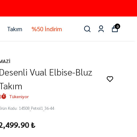
0
Takım
%50 İndirim
MAZİ
Desenli Vual Elbise-Bluz
Takım
Tükeniyor
Ürün Kodu
:
14508_Petrol1_36-44
2,499.90 ₺