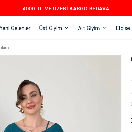
PEŞİN FİYATINA 3 TAKSİT
Yeni Gelenler
Üst Giyim
Alt Giyim
Elbise
Takım