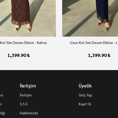
Kol Sim Desen Elbise - Kahve
Uzun Kol Sim Desen Elbise - L
1,399.90 ₺
1,399.90 ₺
İletişim
Üyelik
si
İletişim
Giriş Yap
rı
S.S.S
Kayıt Ol
iği
Hakkımızda