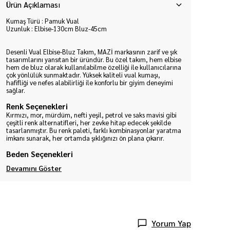
Ürün Açıklaması
Kumaş Türü : Pamuk Vual
Uzunluk : Elbise-130cm Bluz-45cm
Desenli Vual Elbise-Bluz Takım, MAZİ markasının zarif ve şık
tasarımlarını yansıtan bir üründür. Bu özel takım, hem elbise
hem de bluz olarak kullanılabilme özelliği ile kullanıcılarına
çok yönlülük sunmaktadır. Yüksek kaliteli vual kumaşı,
hafifliği ve nefes alabilirliği ile konforlu bir giyim deneyimi
sağlar.
Renk Seçenekleri
Kırmızı, mor, mürdüm, nefti yeşil, petrol ve saks mavisi gibi
çeşitli renk alternatifleri, her zevke hitap edecek şekilde
tasarlanmıştır. Bu renk paleti, farklı kombinasyonlar yaratma
imkanı sunarak, her ortamda şıklığınızı ön plana çıkarır.
Beden Seçenekleri
Devamını Göster
Yorum Yap