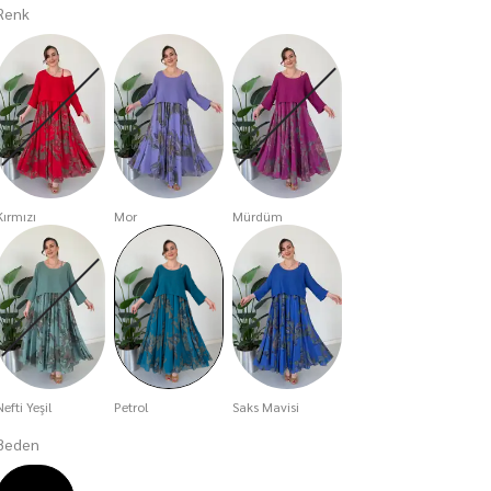
Renk
Kırmızı
Mor
Mürdüm
Nefti Yeşil
Petrol
Saks Mavisi
Beden