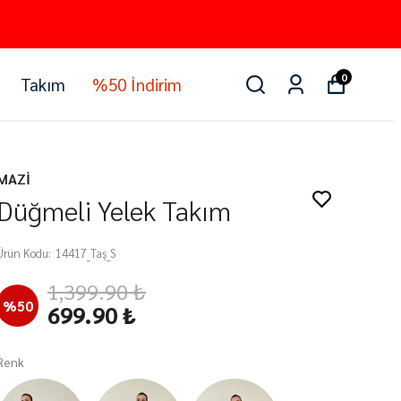
0
Takım
%50 İndirim
MAZİ
Düğmeli Yelek Takım
Ürün Kodu
:
14417_Taş_S
1,399.90 ₺
%
50
699.90 ₺
Renk