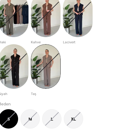
Haki
Kahve
Lacivert
Siyah
Taş
Beden
S
M
L
XL