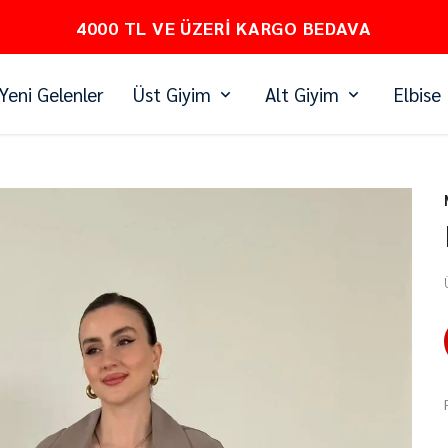
PEŞİN FİYATINA 3 TAKSİT
Yeni Gelenler
Üst Giyim
Alt Giyim
Elbise