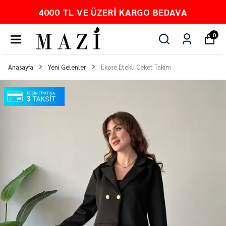
4000 TL VE ÜZERI KARGO BEDAVA
0
Anasayfa
Yeni Gelenler
Ekose Etekli Ceket Takım