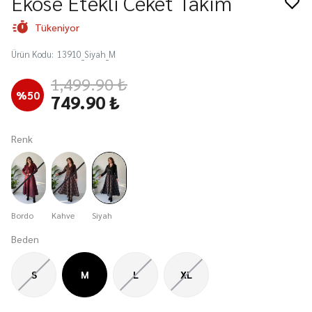
Ekose Etekli Ceket Takım
Tükeniyor
Ürün Kodu
:
13910_Siyah_M
1,499.90 ₺
%
50
749.90 ₺
Renk
Bordo
Kahve
Siyah
Beden
S
M
L
XL