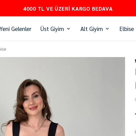
PEŞİN FİYATINA 3 TAKSİT
Yeni Gelenler
Üst Giyim
Alt Giyim
Elbise
bise