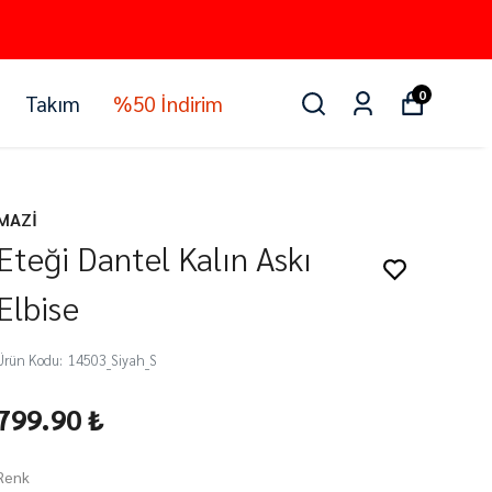
0
Takım
%50 İndirim
MAZİ
Eteği Dantel Kalın Askı
Elbise
Ürün Kodu
:
14503_Siyah_S
799.90 ₺
Renk