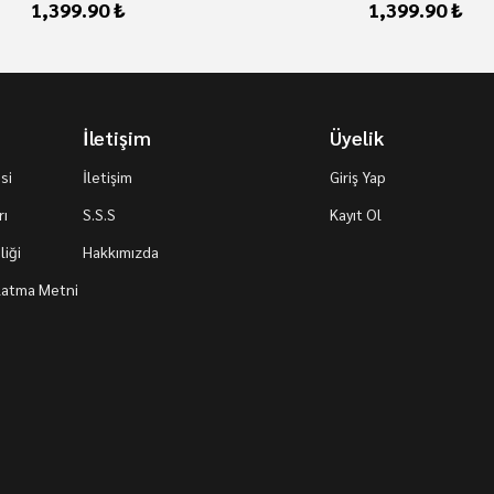
1,399.90 ₺
1,399.90 ₺
İletişim
Üyelik
si
İletişim
Giriş Yap
rı
S.S.S
Kayıt Ol
iği
Hakkımızda
nlatma Metni