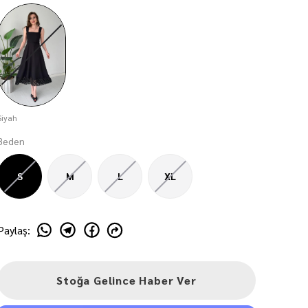
Siyah
Beden
S
M
L
XL
Paylaş
:
Stoğa Gelince Haber Ver