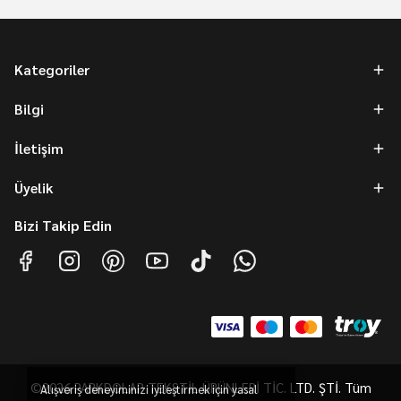
Kategoriler
Bilgi
İletişim
Üyelik
Bizi Takip Edin
©2026 PARKDOLAP TEKSTİL ÜRÜNLERİ TİC. LTD. ŞTİ. Tüm
Alışveriş deneyiminizi iyileştirmek için yasal