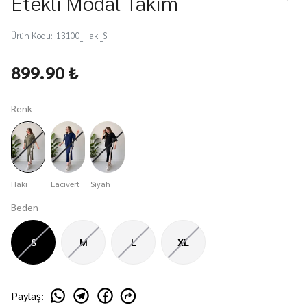
Etekli Modal Takım
Ürün Kodu
:
13100_Haki_S
899.90 ₺
Renk
Haki
Lacivert
Siyah
Beden
S
M
L
XL
Paylaş
: