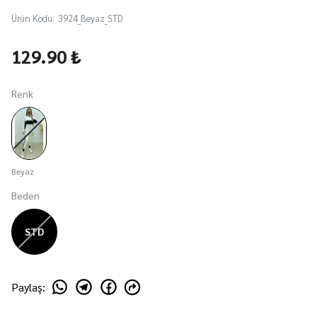
Ürün Kodu
:
3924_Beyaz_STD
129.90 ₺
Renk
Beyaz
Beden
STD
Paylaş
: