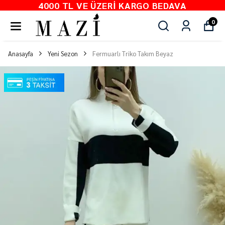
4000 TL VE ÜZERI KARGO BEDAVA
0
Anasayfa
Yeni Sezon
Fermuarlı Triko Takım Beyaz