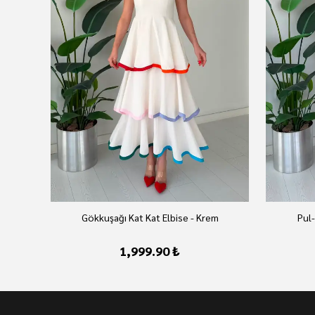
az
Gökkuşağı Kat Kat Elbise - Krem
Pul-
1,999.90 ₺