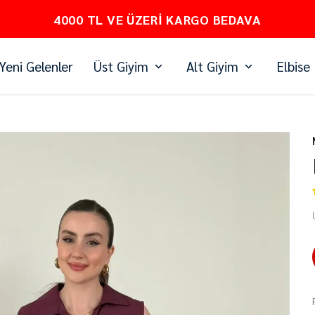
PEŞİN FİYATINA 3 TAKSİT
Yeni Gelenler
Üst Giyim
Alt Giyim
Elbise