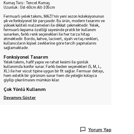
Kumaş Türü : Tencel Kumaş
Uzunluk : Üst-60cm Alt-105cm
Fermuarlı yelek takımı, MAZİ’nin yeni sezon koleksiyonunun
şık ve fonksiyonel bir parçasıdır. Bu ürün, modern tasarımı ve
yüksek kaliteli malzemeleri ile dikkat çekmektedir. Yelek,
fermuarlı kapama özelliği sayesinde pratik bir kullanım
sunarken, farklı renk seçenekleri ile her tarza hitap
etmektedir. Bordo, kahve, lacivert, siyah ve taş renkleri,
kullanıcıların kişisel zevklerine göre tercih yapmalarını
sağlamaktadır.
Fonksiyonel Tasarım
Yelek takımı, hafif yapısı ve rahat kesimi ile günlük
kullanımda konfor sunar. Farklı beden seçenekleri (S, M, L,
XL) ile her vücut tipine uygun bir fit sağlar. Fermuar detayı,
hem estetik bir görünüm sunar hem de yeleğin kolayca
giyilip çıkarılmasını mümkün kılar.
Çok Yönlü Kullanım
Devamını Göster
Yorum Yap