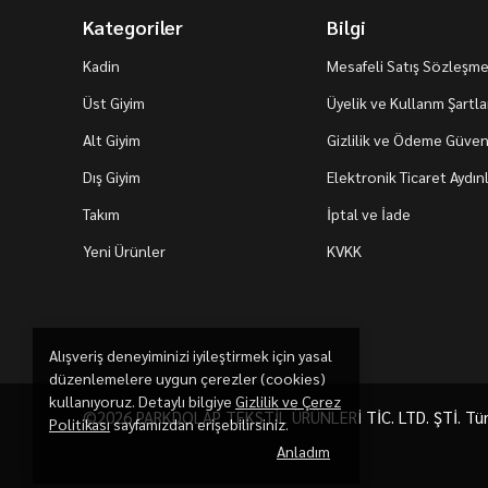
Kategoriler
Bilgi
Kadin
Mesafeli Satış Sözleşme
Üst Giyim
Üyelik ve Kullanm Şartla
Alt Giyim
Gizlilik ve Ödeme Güvenl
Dış Giyim
Elektronik Ticaret Aydı
Takım
İptal ve İade
Yeni Ürünler
KVKK
Alışveriş deneyiminizi iyileştirmek için yasal
düzenlemelere uygun çerezler (cookies)
kullanıyoruz. Detaylı bilgiye
Gizlilik ve Çerez
©2026 PARKDOLAP TEKSTİL ÜRÜNLERİ TİC. LTD. ŞTİ. Tüm h
Politikası
sayfamızdan erişebilirsiniz.
Anladım