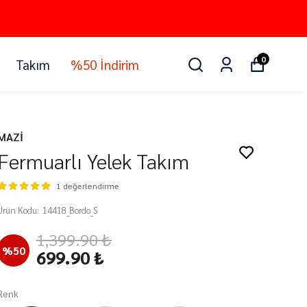
0
Takım
%50 İndirim
MAZİ
Fermuarlı Yelek Takım
1 değerlendirme
Ürün Kodu
:
14418_Bordo_S
1,399.90 ₺
%
50
699.90 ₺
Renk