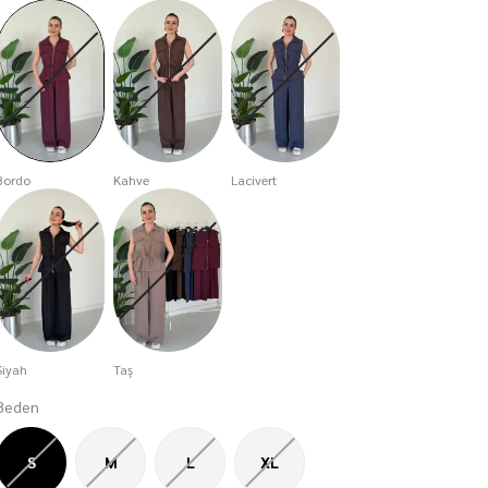
Bordo
Kahve
Lacivert
Siyah
Taş
Beden
S
M
L
XL