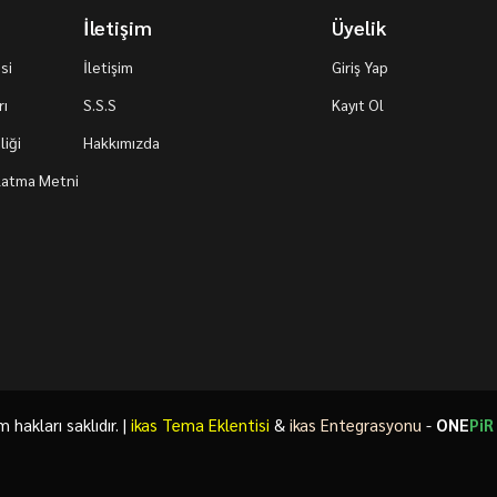
İletişim
Üyelik
si
İletişim
Giriş Yap
rı
S.S.S
Kayıt Ol
iği
Hakkımızda
nlatma Metni
akları saklıdır. |
ikas Tema Eklentisi
&
ikas Entegrasyonu
-
ONE
PiR