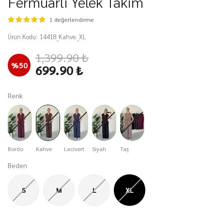
Fermuarlı Yelek Takım
1 değerlendirme
Ürün Kodu
:
14418_Kahve._XL
1,399.90 ₺
%
50
699.90 ₺
Renk
Bordo
Kahve
Lacivert
Siyah
Taş
Beden
S
M
L
XL