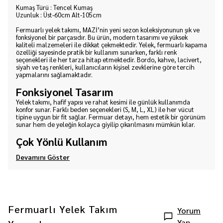
Kumaş Türü : Tencel Kumaş
Uzunluk : Üst-60cm Alt-105cm
Fermuarlı yelek takımı, MAZİ’nin yeni sezon koleksiyonunun şık ve
fonksiyonel bir parçasıdır. Bu ürün, modern tasarımı ve yüksek
kaliteli malzemeleri ile dikkat çekmektedir. Yelek, fermuarlı kapama
özelliği sayesinde pratik bir kullanım sunarken, farklı renk
seçenekleri ile her tarza hitap etmektedir. Bordo, kahve, lacivert,
siyah ve taş renkleri, kullanıcıların kişisel zevklerine göre tercih
yapmalarını sağlamaktadır.
Fonksiyonel Tasarım
Yelek takımı, hafif yapısı ve rahat kesimi ile günlük kullanımda
konfor sunar. Farklı beden seçenekleri (S, M, L, XL) ile her vücut
tipine uygun bir fit sağlar. Fermuar detayı, hem estetik bir görünüm
sunar hem de yeleğin kolayca giyilip çıkarılmasını mümkün kılar.
Çok Yönlü Kullanım
Devamını Göster
Fermuarlı Yelek Takım
Yorum
Yap