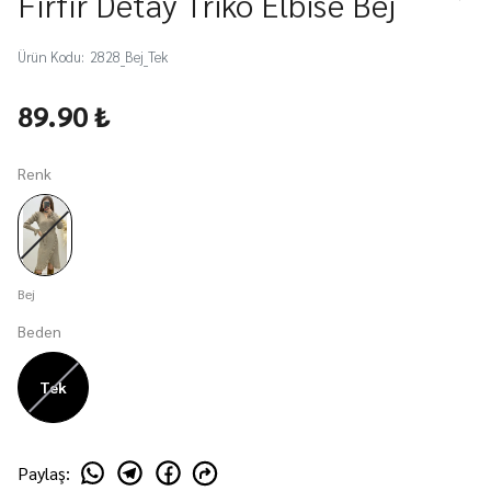
Fırfır Detay Triko Elbise Bej
Ürün Kodu
:
2828_Bej_Tek
89.90 ₺
Renk
Bej
Beden
Tek
Paylaş
: