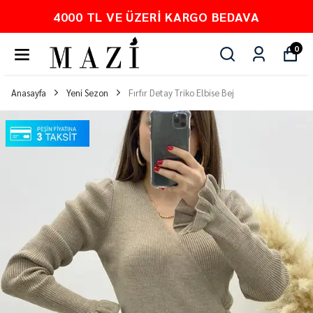
O BEDAVA
PEŞİN FİYATINA 3 TA
0
Anasayfa
Yeni Sezon
Fırfır Detay Triko Elbise Bej