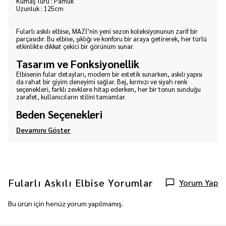
Kumaş Türü : Pamuk
Uzunluk : 125cm
Fularlı askılı elbise, MAZİ’nin yeni sezon koleksiyonunun zarif bir
parçasıdır. Bu elbise, şıklığı ve konforu bir araya getirerek, her türlü
etkinlikte dikkat çekici bir görünüm sunar.
Tasarım ve Fonksiyonellik
Elbisenin fular detayları, modern bir estetik sunarken, askılı yapısı
da rahat bir giyim deneyimi sağlar. Bej, kırmızı ve siyah renk
seçenekleri, farklı zevklere hitap ederken, her bir tonun sunduğu
zarafet, kullanıcıların stilini tamamlar.
Beden Seçenekleri
Devamını Göster
Fularlı Askılı Elbise
Yorumlar
Yorum Yap
Bu ürün için henüz yorum yapılmamış.