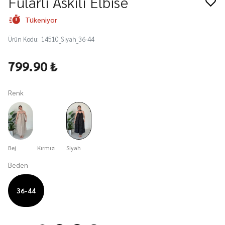
Fularlı Askılı Elbise
Tükeniyor
Ürün Kodu
:
14510_Siyah_36-44
799.90 ₺
Renk
Bej
Kırmızı
Siyah
Beden
36-44