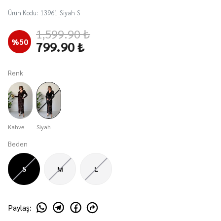
Ürün Kodu
:
13961_Siyah_S
1,599.90 ₺
%
50
799.90 ₺
Renk
Kahve
Siyah
Beden
S
M
L
Paylaş
: