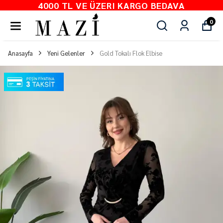
4000 TL VE ÜZERI KARGO BEDAVA
0
Anasayfa
Yeni Gelenler
Gold Tokalı Flok Elbise