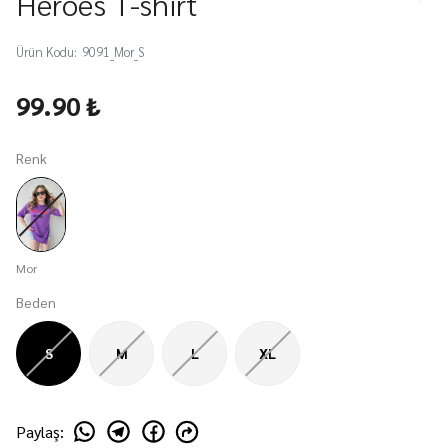
Heroes T-shirt
Ürün Kodu
:
9091_Mor_S
99.90 ₺
Renk
Mor
Beden
S
M
L
XL
Paylaş
: