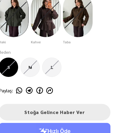
Haki
Kahve
Taba
Beden
S
M
L
Paylaş
:
Stoğa Gelince Haber Ver