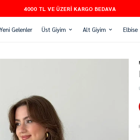
PEŞİN FİYATINA 3 TAKSİT
Yeni Gelenler
Üst Giyim
Alt Giyim
Elbise