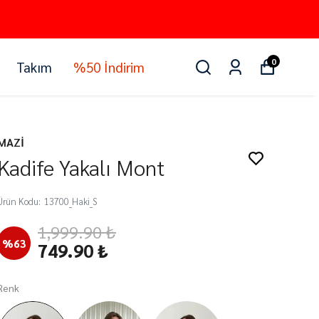
0
Takım
%50 İndirim
MAZİ
Kadife Yakalı Mont
Ürün Kodu
:
13700_Haki_S
1,999.90 ₺
%
63
749.90 ₺
Renk